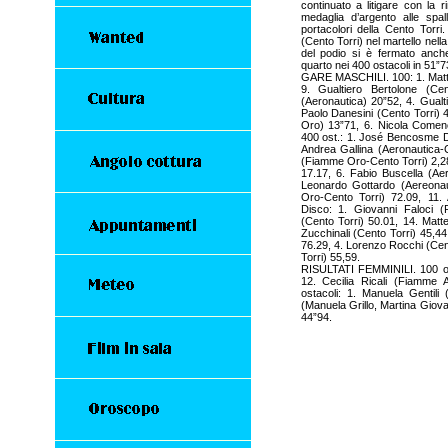
continuato a litigare con la 
medaglia d’argento alle spal
portacolori della Cento Tor
(Cento Torri) nel martello nella
del podio si è fermato anche
quarto nei 400 ostacoli in 51”7
GARE MASCHILI. 100: 1. Matte
9. Gualtiero Bertolone (C
(Aeronautica) 20”52, 4. Gualt
Paolo Danesini (Cento Torri) 
Oro) 13”71, 6. Nicola Comenci
400 ost.: 1. José Bencosme D
Andrea Gallina (Aeronautica-C
(Fiamme Oro-Cento Torri) 2,28
17.17, 6. Fabio Buscella (Aer
Leonardo Gottardo (Aereonau
Oro-Cento Torri) 72.09, 11.
Disco: 1. Giovanni Faloci (
(Cento Torri) 50.01, 14. Matt
Zucchinali (Cento Torri) 45,44
76.29, 4. Lorenzo Rocchi (Cent
Torri) 55,59.
RISULTATI FEMMINILI. 100 ost
12. Cecilia Ricali (Fiamme 
ostacoli: 1. Manuela Gentili
(Manuela Grillo, Martina Giova
44”94.