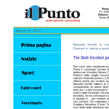
Redaz
P.I. 015
Editore:
Pavia 28
Agosto 9, 2026
Manuela Gentili si co
Chesani si riporta a quota
Tre titoli tricolori p
Non sono stati campionati asso
Pavia è comunque tornata da
italiano per il trentino Silvano 
Reduce dalla maglia azzurr
valicare l’asticella posta a 2,
Vittoria anche per un’altra r
Manuela Gentili, l’allieva di
conquistando un atteso titolo 
titolo per i colori provinciali 
veloce della Forestale. Da ques
bicicletta, ma ha comunque con
a squadre e… per mettere nel 
sua carriera. Da segnalare a
Gualtiero Bertolone (Cento To
così rifatto della delusione ra